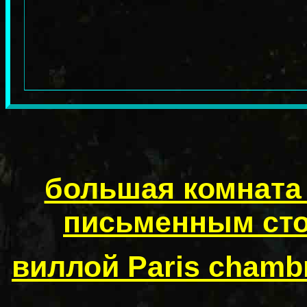
большая комната
письменным сто
виллой Paris chamb